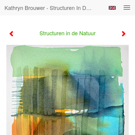
Kathryn Brouwer - Structuren In De Natuur
Tog
navi
Structuren in de Natuur